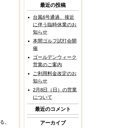
最近の投稿
台風6号通過、接近
に伴う臨時休業のお
知らせ
本間ゴルフ試打会開
催
ゴールデンウィーク
営業のご案内
ご利用料金改定のお
知らせ
2月8日（日）の営業
について
最近のコメント
る。
アーカイブ