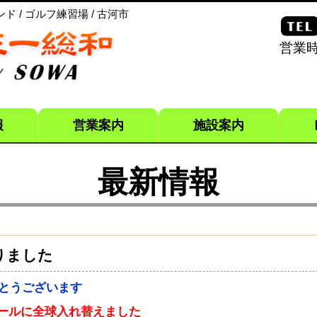
 / ゴルフ練習場 / 古河市
営業時
報
営業案内
施設案内
最新情報
りました
とうございます
ボールに全球入れ替えました